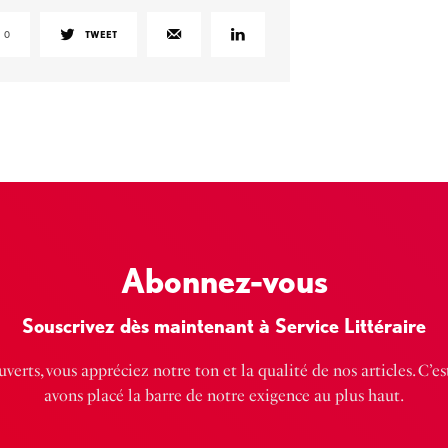
0
TWEET
Abonnez-vous
Souscrivez dès maintenant à Service Littéraire
verts, vous appréciez notre ton et la qualité de nos articles. C’e
avons placé la barre de notre exigence au plus haut.