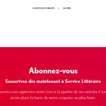
0 ARTICLES PUBLIÉS
|
SUIVRE:
Abonnez-vous
Souscrivez dès maintenant à Service Littéraire
verts, vous appréciez notre ton et la qualité de nos articles. C’e
avons placé la barre de notre exigence au plus haut.