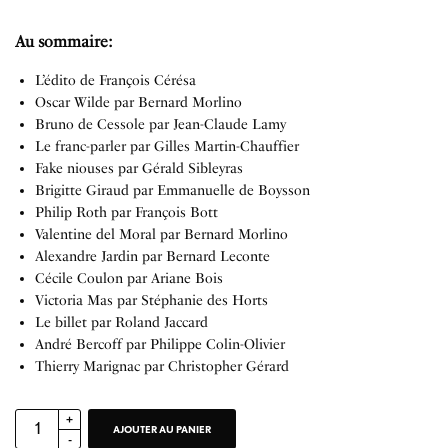
Au sommaire:
L’édito de François Cérésa
Oscar Wilde par Bernard Morlino
Bruno de Cessole par Jean-Claude Lamy
Le franc-parler par Gilles Martin-Chauffier
Fake niouses par Gérald Sibleyras
Brigitte Giraud par Emmanuelle de Boysson
Philip Roth par François Bott
Valentine del Moral par Bernard Morlino
Alexandre Jardin par Bernard Leconte
Cécile Coulon par Ariane Bois
Victoria Mas par Stéphanie des Horts
Le billet par Roland Jaccard
André Bercoff par Philippe Colin-Olivier
Thierry Marignac par Christopher Gérard
AJOUTER AU PANIER