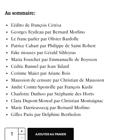
Au sommaire:
L’édito de François Cérésa
Georges Feydeau par Bernard Morlino
Le franc-parler par Olivier Bardolle
Patrice Cahart par Philippe de Saint Robert
Fake niouses par Gérald Sibleyras
Maria Fourchet par Emmanuelle de Boysson
Cédric Bannel par Jean Tulard
Corinne Maier par Ariane Bois
Maussion de censure par Christian de Maussion
André Comte-Sponville par François Kasbi
Charlotte Duthoo par Stéphanie des Horts
Clara Dupont-Monod par Christian Montaignac
Marie Darrieussecq par Bernard Morlino
Gilles Paris par Delphine Bertholon
AJOUTER AU PANIER