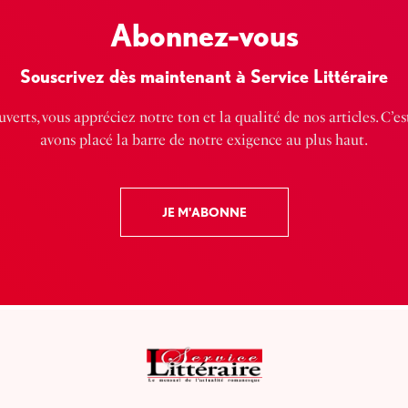
Abonnez-vous
Souscrivez dès maintenant à Service Littéraire
verts, vous appréciez notre ton et la qualité de nos articles. C’e
avons placé la barre de notre exigence au plus haut.
JE M'ABONNE