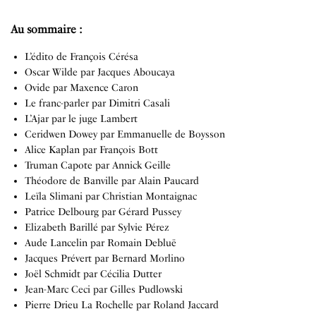
Au sommaire :
L’édito de François Cérésa
Oscar Wilde par Jacques Aboucaya
Ovide par Maxence Caron
Le franc-parler par Dimitri Casali
L’Ajar par le juge Lambert
Ceridwen Dowey par Emmanuelle de Boysson
Alice Kaplan par François Bott
Truman Capote par Annick Geille
Théodore de Banville par Alain Paucard
Leïla Slimani par Christian Montaignac
Patrice Delbourg par Gérard Pussey
Elizabeth Barillé par Sylvie Pérez
Aude Lancelin par Romain Debluë
Jacques Prévert par Bernard Morlino
Joël Schmidt par Cécilia Dutter
Jean-Marc Ceci par Gilles Pudlowski
Pierre Drieu La Rochelle par Roland Jaccard