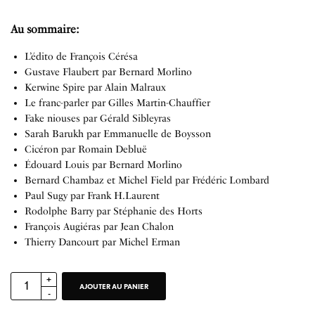
Au sommaire:
L’édito de François Cérésa
Gustave Flaubert par Bernard Morlino
Kerwine Spire par Alain Malraux
Le franc-parler par Gilles Martin-Chauffier
Fake niouses par Gérald Sibleyras
Sarah Barukh par Emmanuelle de Boysson
Cicéron par Romain Debluë
Édouard Louis par Bernard Morlino
Bernard Chambaz et Michel Field par Frédéric Lombard
Paul Sugy par Frank H.Laurent
Rodolphe Barry par Stéphanie des Horts
François Augiéras par Jean Chalon
Thierry Dancourt par Michel Erman
AJOUTER AU PANIER