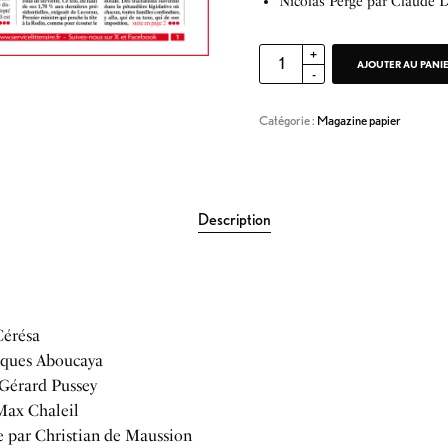
Nicolas Perge par Claude D
AJOUTER AU PANI
Catégorie :
Magazine papier
Description
Cérésa
cques Aboucaya
 Gérard Pussey
 Max Chaleil
 par Christian de Maussion