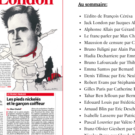
Au sommaire:
L’édito de François Cérésa
Jack London par Jacques A
Alphonse Allais par Gérard
Le franc-parler par Max Cha
Maussion de censure par C
Bruno Fuligni par Alain Pa
Hadia Decharriere par Em
Bruno Lafourcade par Thib
Emma Santos par Bernard 
Denis Tillinac par Eric Neu
Robert Evans par Stéphani
Gilles Paris par Catherine 
Tahar Ben Jelloun par Ber
Edouard Louis par Frédér
Arnaud Blin par Eric Desc
Isabelle Lasserre par Patric
Pascal Louvrier par Valère
Franz-Olivier Giesbert par 