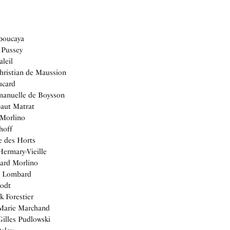
boucaya
 Pussey
leil
hristian de Maussion
ucard
manuelle de Boysson
aut Matrat
Morlino
hoff
e des Horts
Hermary-Vieille
nard Morlino
ic Lombard
hodt
k Forestier
-Marie Marchand
Gilles Pudlowski