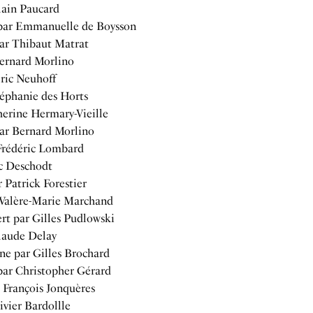
lain Paucard
par Emmanuelle de Boysson
ar Thibaut Matrat
ernard Morlino
Eric Neuhoff
éphanie des Horts
herine Hermary-Vieille
par Bernard Morlino
Frédéric Lombard
ic Deschodt
r Patrick Forestier
 Valère-Marie Marchand
ert par Gilles Pudlowski
laude Delay
ne par Gilles Brochard
par Christopher Gérard
 François Jonquères
ivier Bardollle